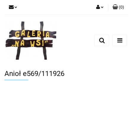
(
0
)
Zaloguj się
Zarejestruj się
Dodaj zgłoszenie
Anioł e569/111926