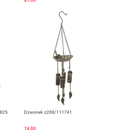
81.00
5825
Dzwonek z208/111741
74.00