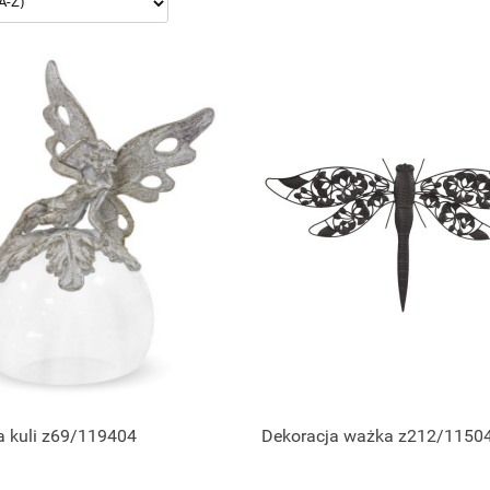
a kuli z69/119404
Dekoracja ważka z212/1150