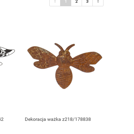
1
2
3
42
Dekoracja ważka z218/178838