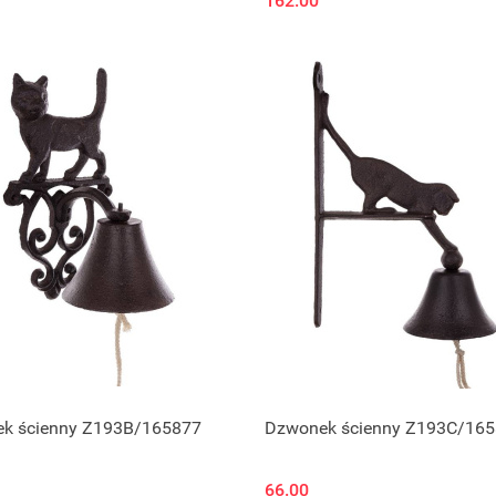
162.00
k ścienny Z193B/165877
Dzwonek ścienny Z193C/16
66.00