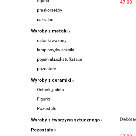
figurki
47.00
płaskorzeźby
sakralne
Wyroby z metalu
osłonki,wazony
lampiony,świeczniki
pojemniki,szkatułki,tace
pozostałe
Wyroby z ceramiki
Osłonki,poidła
Figurki
Pozostałe
Dekora
Wyroby z tworzywa sztucznego
Pozostałe