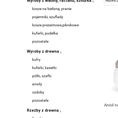
Wyroby z wikliny, rattanu, sznurka
kosze na bieliznę, pranie
pojemniki, szuflady
kosze prezentowe,piknikowe
kuferki, pudełka
pozostałe
Wyroby z drewna
kufry
kuferki, kasetki
półki, szafki
anioły
ozdoby
pozostałe
Anioł n
Rzeźby z drewna