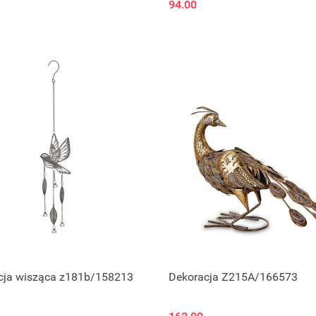
94.00
cja wisząca z181b/158213
Dekoracja Z215A/166573