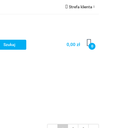
Strefa klienta
Zaloguj się
Zarejestruj się
Dodaj zgłoszenie
0,00 zł
0