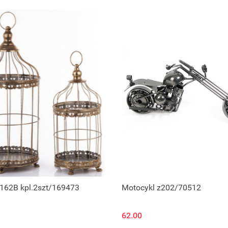
z162B kpl.2szt/169473
Motocykl z202/70512
62.00