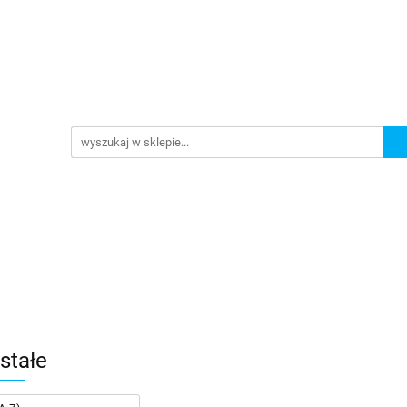
Nowości
Wyprzedaże
Polecamy
ci
Wyprzedaże
Polecamy
stałe