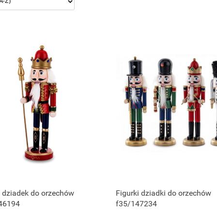
 dziadek do orzechów
Figurki dziadki do orzechów
46194
f35/147234