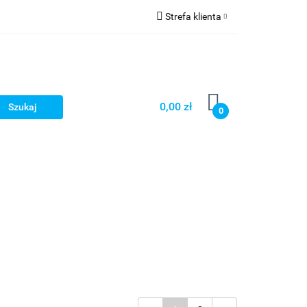
Strefa klienta
Zaloguj się
Zarejestruj się
Dodaj zgłoszenie
0,00 zł
0