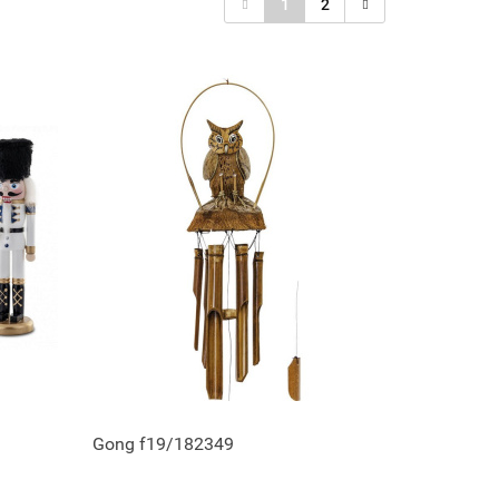
1
2
Gong f19/182349