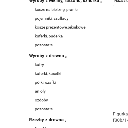
Wyroby z wikliny, rattanu, sznurka
kosze na bieliznę, pranie
pojemniki, szuflady
kosze prezentowe,piknikowe
kuferki, pudełka
pozostałe
Wyroby z drewna
kufry
kuferki, kasetki
półki, szafki
anioły
ozdoby
pozostałe
Figurka
Rzeźby z drewna
f30b/1