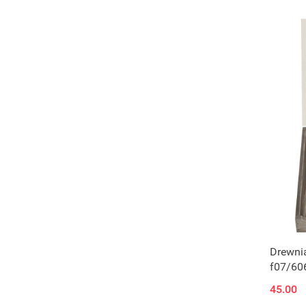
Drewni
f07/60
45.00