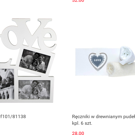
52.00
f101/81138
Ręczniki w drewnianym pudeł
kpl. 6 szt.
28.00