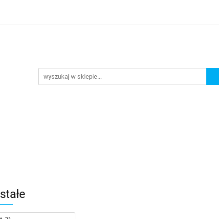
Nowości
Wyprzedaże
Polecamy
ci
Wyprzedaże
Polecamy
stałe