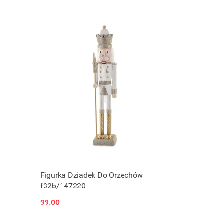
Produkt niedostępny
Figurka Dziadek Do Orzechów
f32b/147220
99.00