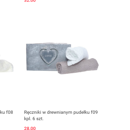
32.00
ku f08
Ręczniki w drewnianym pudełku f09
kpl. 6 szt.
28.00