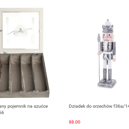
Produkt niedostępny
Produkt niedostępny
any pojemnik na szućce
Dziadek do orzechów f36a/1
66
88.00