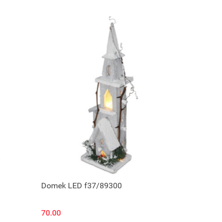
Produkt niedostępny
Domek LED f37/89300
70.00