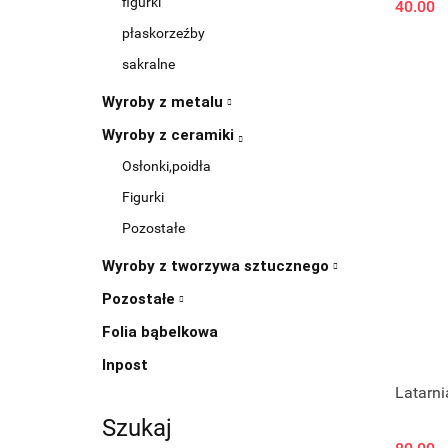
figurki
40.00
płaskorzeźby
sakralne
Wyroby z metalu
Wyroby z ceramiki
Osłonki,poidła
Figurki
Pozostałe
Wyroby z tworzywa sztucznego
Pozostałe
Folia bąbelkowa
Inpost
Latarn
Szukaj