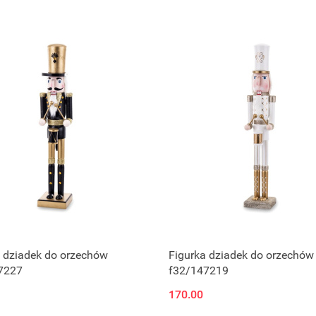
Produkt niedostępny
Produkt niedostępny
 dziadek do orzechów
Figurka dziadek do orzechów
7227
f32/147219
170.00