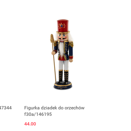
Produkt niedostępny
47344
Figurka dziadek do orzechów
f30a/146195
44.00