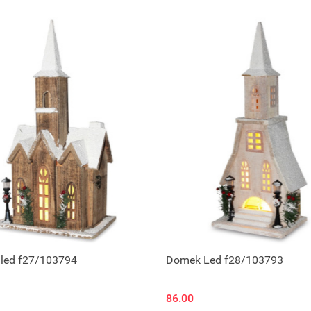
Produkt niedostępny
Produkt niedostępny
led f27/103794
Domek Led f28/103793
86.00