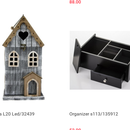
88.00
ia L20 Led/32439
Organizer s113/135912