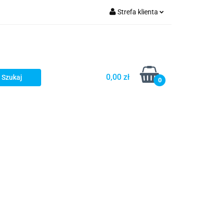
Strefa klienta
Zaloguj się
Zarejestruj się
Dodaj zgłoszenie
0,00 zł
0