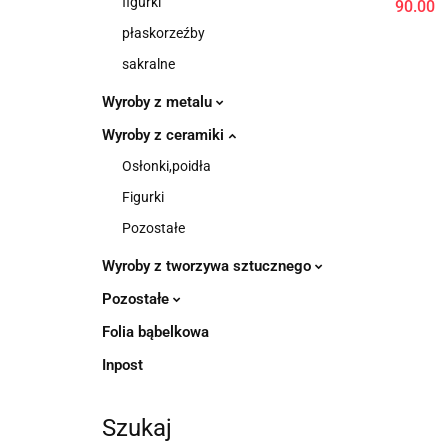
figurki
90.00
płaskorzeźby
sakralne
Wyroby z metalu
Wyroby z ceramiki
Osłonki,poidła
Figurki
Pozostałe
Wyroby z tworzywa sztucznego
Pozostałe
Folia bąbelkowa
Inpost
Szukaj