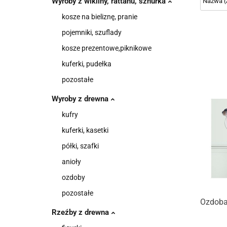
Wyroby z wikliny, rattanu, sznurka
kosze na bieliznę, pranie
pojemniki, szuflady
kosze prezentowe,piknikowe
kuferki, pudełka
pozostałe
Wyroby z drewna
kufry
kuferki, kasetki
półki, szafki
anioły
ozdoby
pozostałe
Ozdoba
Rzeźby z drewna