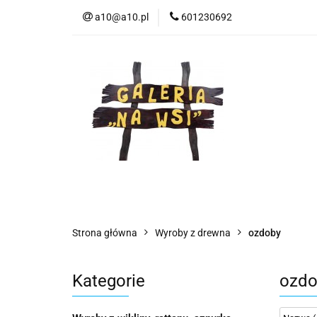
a10@a10.pl
601230692
Wszystkie kategorie
Nowoś
Strona główna
Wyroby z drewna
ozdoby
Kategorie
ozdo