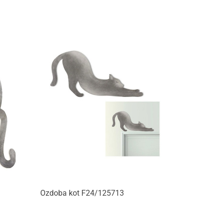
Produkt niedostępny
Ozdoba kot F24/125713