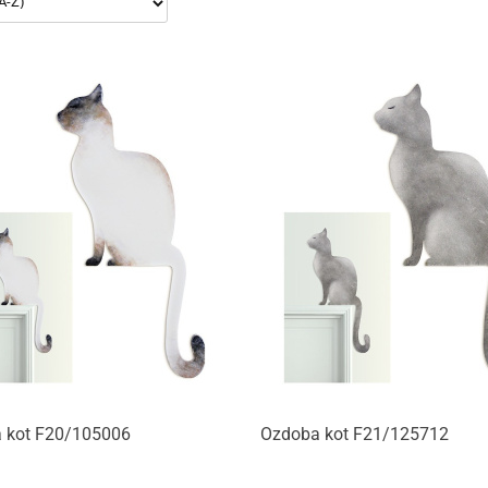
Produkt niedostępny
Produkt niedostępny
 kot F20/105006
Ozdoba kot F21/125712