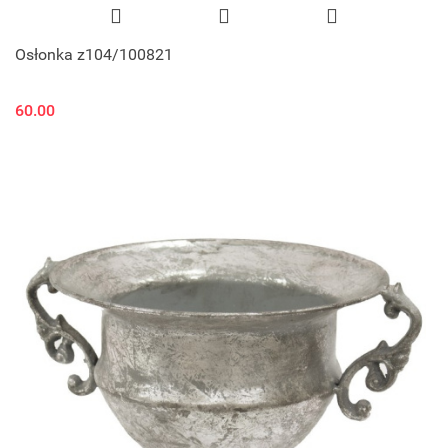
Osłonka z104/100821
60.00