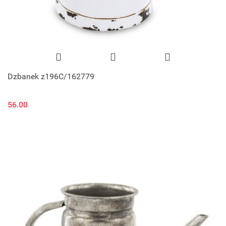
Dzbanek z196C/162779
56.00