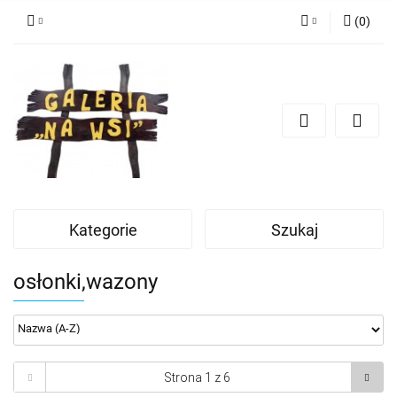
(
0
)
Zaloguj się
Zarejestruj się
Dodaj zgłoszenie
Kategorie
Szukaj
osłonki,wazony