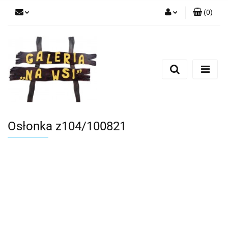
(
0
)
Zaloguj się
Zarejestruj się
Dodaj zgłoszenie
Osłonka z104/100821