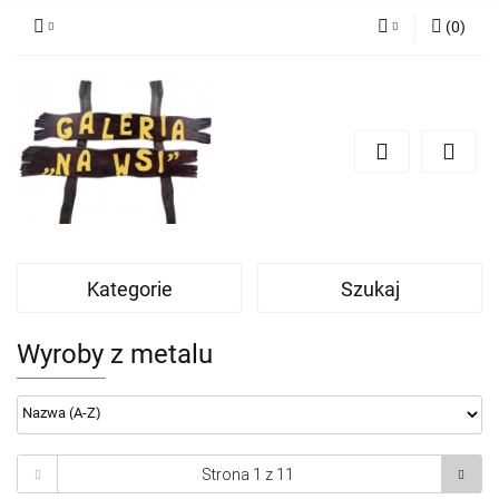
(
0
)
Zaloguj się
Zarejestruj się
Dodaj zgłoszenie
Kategorie
Szukaj
Wyroby z metalu