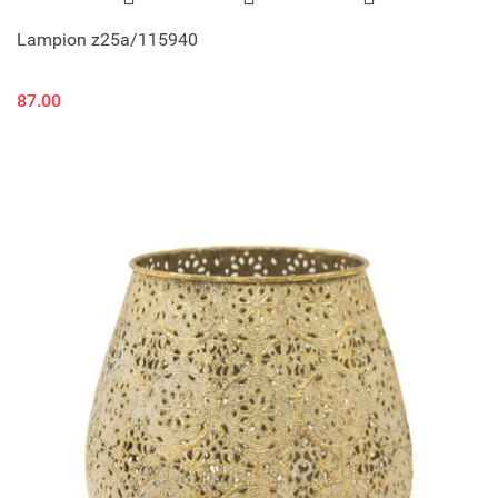
Lampion z25a/115940
87.00