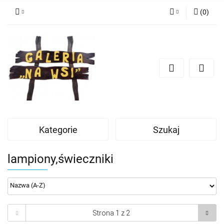
(
0
)
Zaloguj się
Zarejestruj się
Dodaj zgłoszenie
Kategorie
Szukaj
lampiony,świeczniki