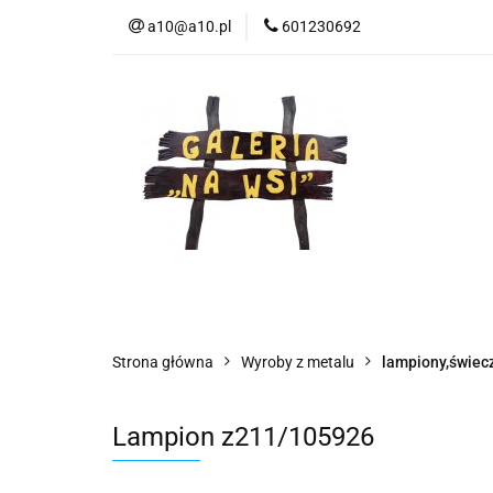
a10@a10.pl
601230692
Wszystkie kategorie
Nowoś
Strona główna
Wyroby z metalu
lampiony,świecz
Lampion z211/105926