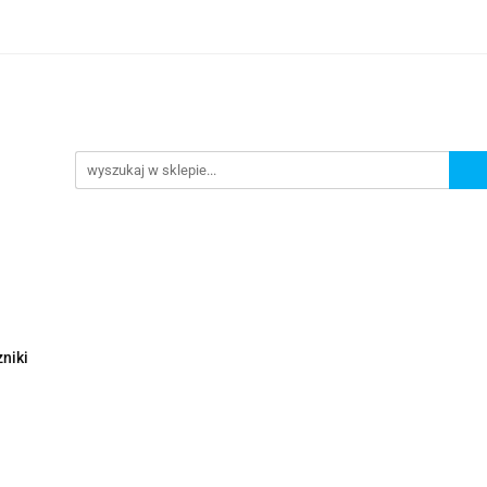
Nowości
Wyprzedaże
Polecamy
ci
Wyprzedaże
Polecamy
niki