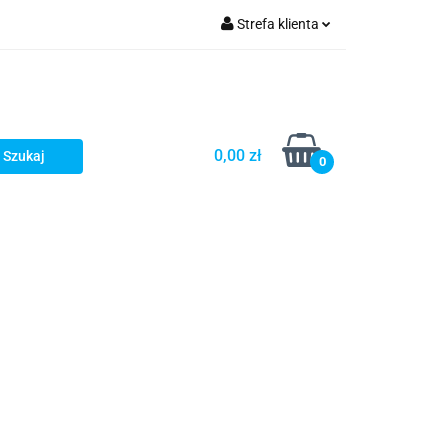
Strefa klienta
Zaloguj się
Zarejestruj się
Dodaj zgłoszenie
0,00 zł
0