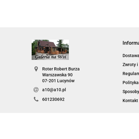
Inform
Dostaw
Zwroty i
Roter Robert Burza
Regula
Warszawska 90
07-201 Lucynów
Polityka
a10@a10.pl
Sposoby
601230692
Kontakt