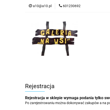
a10@a10.pl
601230692
Wszystkie kategorie
Nowoś
Rejestracja
Rejestracja w sklepie wymaga podania tylko sw
Po zarejestrowaniu można dokonywać zakupów a na po