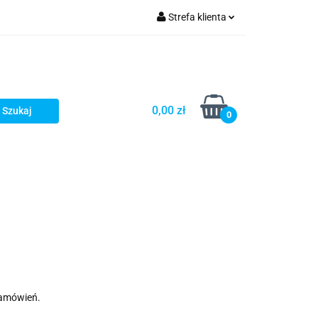
Strefa klienta
Zaloguj się
Zarejestruj się
Dodaj zgłoszenie
0,00 zł
0
zamówień.