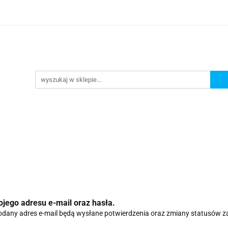
Nowości
Wyprzedaże
Polecamy
ci
Wyprzedaże
Polecamy
ojego adresu e-mail oraz hasła.
dany adres e-mail będą wysłane potwierdzenia oraz zmiany statusów 