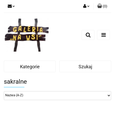
(
0
)
Zaloguj się
Zarejestruj się
Dodaj zgłoszenie
Kategorie
Szukaj
sakralne