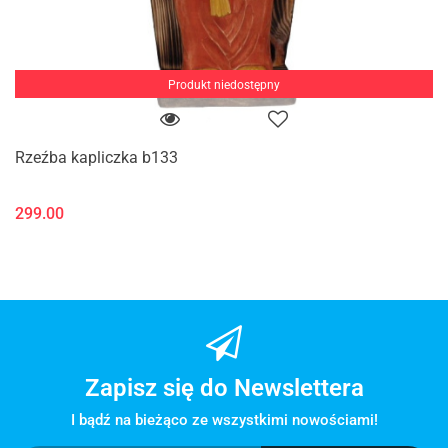
Produkt niedostępny
Rzeźba kapliczka b133
299.00
Zapisz się do Newslettera
I bądź na bieżąco ze wszystkimi nowościami!