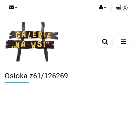
(
0
)
Zaloguj się
Zarejestruj się
Dodaj zgłoszenie
Osłoka z61/126269