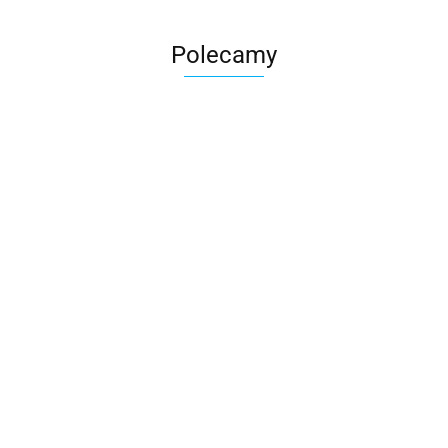
Polecamy
Skarbonka krowa w700b/4475