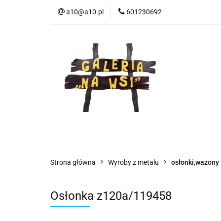
a10@a10.pl
601230692
Wszystkie kategorie
Nowoś
Strona główna
Wyroby z metalu
osłonki,wazony
Osłonka z120a/119458