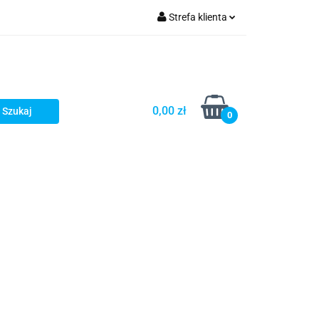
Strefa klienta
Zaloguj się
Zarejestruj się
Dodaj zgłoszenie
0,00 zł
0