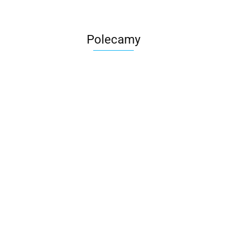
Polecamy
Skarbonka krowa w700b/4475