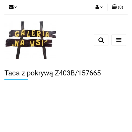
(
0
)
Zaloguj się
Zarejestruj się
Dodaj zgłoszenie
Taca z pokrywą Z403B/157665