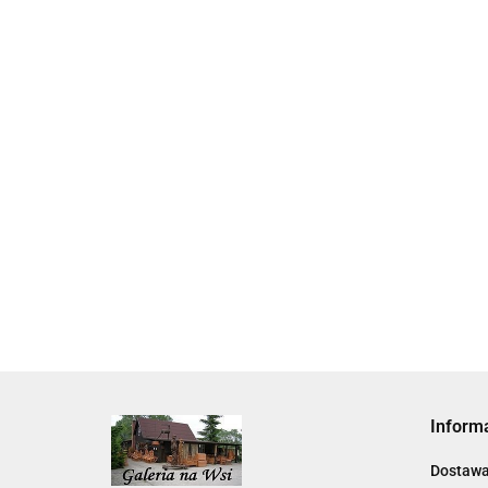
Skarbonka krowa w700b/4475
22.00
Inform
Dostaw