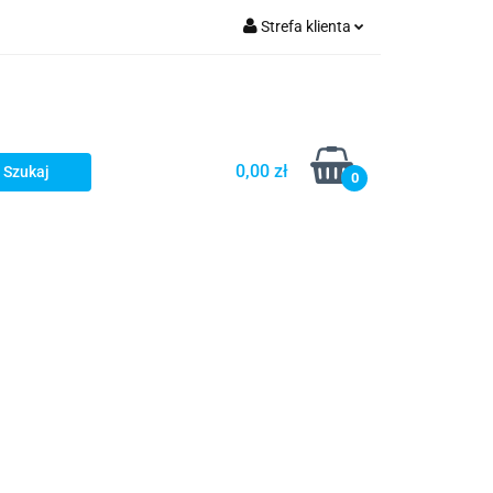
Strefa klienta
Zaloguj się
Zarejestruj się
Dodaj zgłoszenie
0,00 zł
0