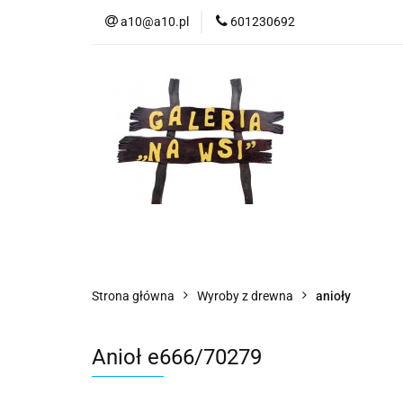
a10@a10.pl
601230692
Wszystkie kategorie
Nowoś
Strona główna
Wyroby z drewna
anioły
Anioł e666/70279