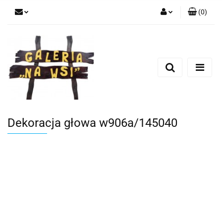
(
0
)
Zaloguj się
Zarejestruj się
Dodaj zgłoszenie
Dekoracja głowa w906a/145040