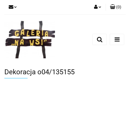
(
0
)
Zaloguj się
Zarejestruj się
Dodaj zgłoszenie
Dekoracja o04/135155