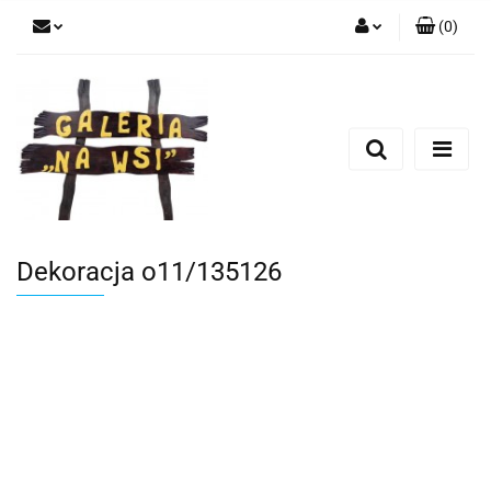
(
0
)
Zaloguj się
Zarejestruj się
Dodaj zgłoszenie
Dekoracja o11/135126