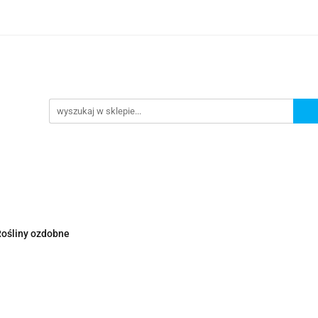
Nowości
Wyprzedaże
Polecamy
ci
Wyprzedaże
Polecamy
ośliny ozdobne