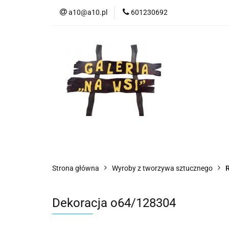
a10@a10.pl
601230692
Wszystkie kategorie
Nowoś
Strona główna
Wyroby z tworzywa sztucznego
R
Dekoracja o64/128304