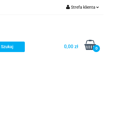
Strefa klienta
Zaloguj się
Zarejestruj się
Dodaj zgłoszenie
0,00 zł
0