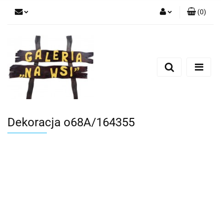
(
0
)
Zaloguj się
Zarejestruj się
Dodaj zgłoszenie
Dekoracja o68A/164355