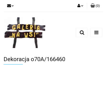
(
0
)
Zaloguj się
Zarejestruj się
Dodaj zgłoszenie
Dekoracja o70A/166460