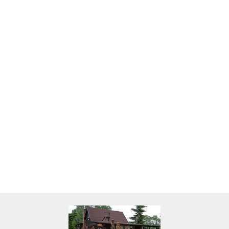
Skarbonka krowa w700b/4475
22.00