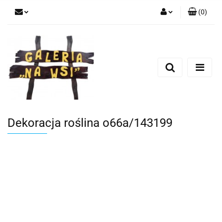
(
0
)
Zaloguj się
Zarejestruj się
Dodaj zgłoszenie
Dekoracja roślina o66a/143199