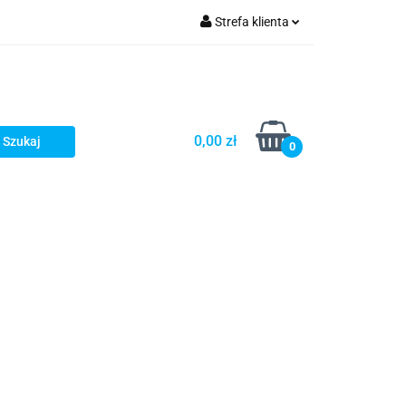
Strefa klienta
Zaloguj się
Zarejestruj się
Dodaj zgłoszenie
0,00 zł
0