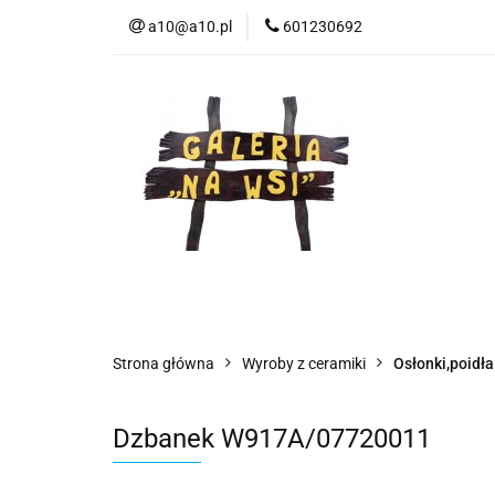
a10@a10.pl
601230692
Wszystkie kategorie
Nowoś
Strona główna
Wyroby z ceramiki
Osłonki,poidła
Dzbanek W917A/07720011