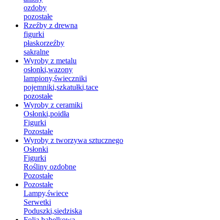
ozdoby
pozostałe
Rzeźby z drewna
figurki
płaskorzeźby
sakralne
Wyroby z metalu
osłonki,wazony
lampiony,świeczniki
pojemniki,szkatułki,tace
pozostałe
Wyroby z ceramiki
Osłonki,poidła
Figurki
Pozostałe
Wyroby z tworzywa sztucznego
Osłonki
Figurki
Rośliny ozdobne
Pozostałe
Pozostałe
Lampy,świece
Serwetki
Poduszki,siedziska
Folia bąbelkowa