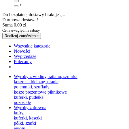
x
Do bezpłatnej dostawy brakuje
-,--
Darmowa dostawa!
Suma
0,00 zł
Cena uwzględnia rabaty
Realizuj zamówienie
Wszystkie kategorie
Nowości
Wyprzedaże
Polecamy
Wyroby z wikliny, rattanu, sznurka
kosze na bieliznę, pranie
pojemniki, szuflady
kosze prezentowe,piknikowe
kuferki, pudełka
pozostałe
Wyroby z drewna
kufry
kuferki, kasetki
półki, szafki
anioły