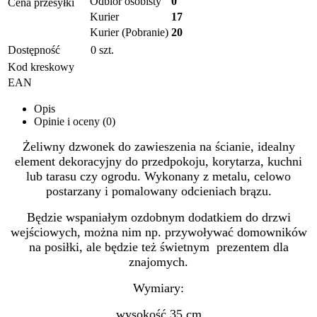
Odbiór osobisty
0
Cena przesyłki
Kurier
17
Kurier (Pobranie)
20
Dostępność
0
szt.
Kod kreskowy
EAN
Opis
Opinie i oceny (0)
Żeliwny dzwonek do zawieszenia na ścianie, idealny
element dekoracyjny do przedpokoju, korytarza, kuchni
lub tarasu czy ogrodu. Wykonany z metalu, celowo
postarzany i pomalowany odcieniach brązu.
Będzie wspaniałym ozdobnym dodatkiem do drzwi
wejściowych, można nim np. przywoływać domowników
na posiłki, ale będzie też świetnym prezentem dla
znajomych.
Wymiary:
wysokość 35 cm