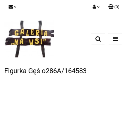
(
0
)
Zaloguj się
Zarejestruj się
Dodaj zgłoszenie
Figurka Gęś o286A/164583