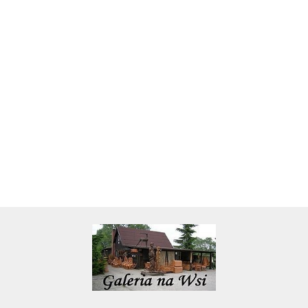
Skarbonka krowa w700b/4475
22.00