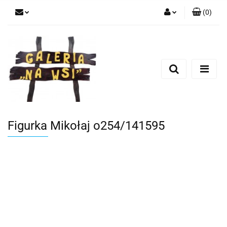
(
0
)
Zaloguj się
Zarejestruj się
Dodaj zgłoszenie
Figurka Mikołaj o254/141595