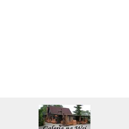
Skarbonka krowa w700b/4475
22.00