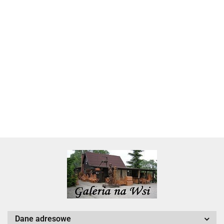
Skarbonka krowa w700b/4475
22.00
Dane adresowe