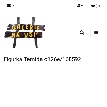
(
0
)
Zaloguj się
Zarejestruj się
Dodaj zgłoszenie
Figurka Temida o126e/168592