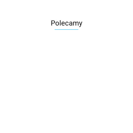
Polecamy
Skarbonka krowa w700b/4475