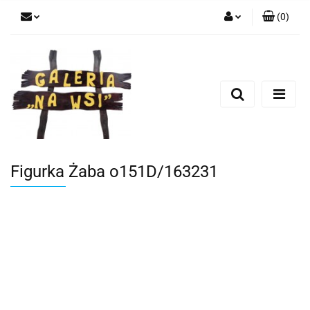
(
0
)
Zaloguj się
Zarejestruj się
Dodaj zgłoszenie
Figurka Żaba o151D/163231