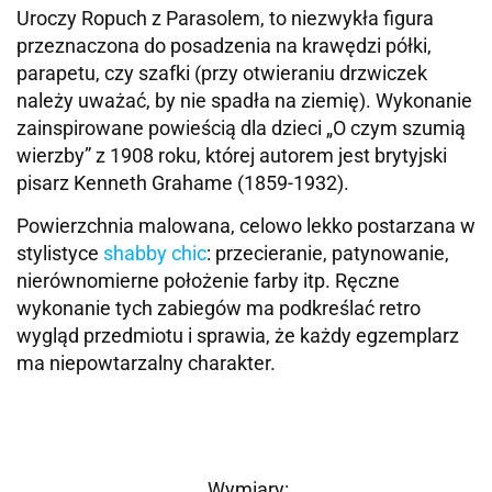
Uroczy Ropuch z Parasolem, to niezwykła figura
przeznaczona do posadzenia na krawędzi półki,
parapetu, czy szafki (przy otwieraniu drzwiczek
należy uważać, by nie spadła na ziemię). Wykonanie
zainspirowane powieścią dla dzieci „O czym szumią
wierzby” z 1908 roku, której autorem jest brytyjski
pisarz Kenneth Grahame (1859-1932).
Powierzchnia malowana, celowo lekko postarzana w
stylistyce
shabby chic
: przecieranie, patynowanie,
nierównomierne położenie farby itp. Ręczne
wykonanie tych zabiegów ma podkreślać retro
wygląd przedmiotu i sprawia, że każdy egzemplarz
ma niepowtarzalny charakter.
Wymiary: