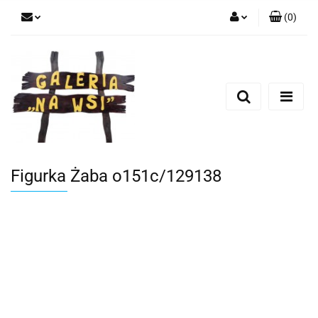
(
0
)
Zaloguj się
Zarejestruj się
Dodaj zgłoszenie
Figurka Żaba o151c/129138