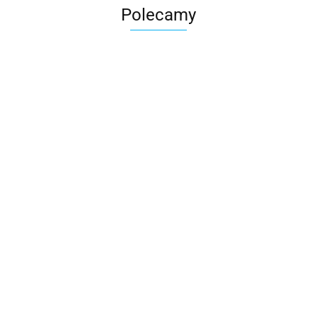
Polecamy
Skarbonka krowa w700b/4475
22.00