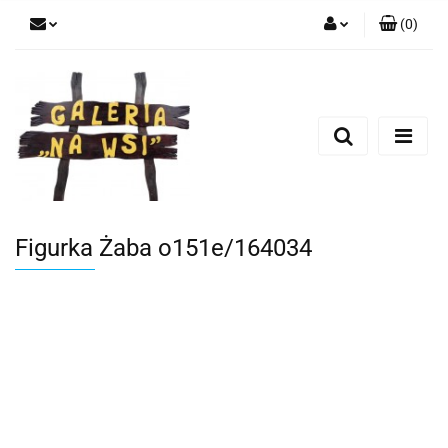
(
0
)
Zaloguj się
Zarejestruj się
Dodaj zgłoszenie
Figurka Żaba o151e/164034