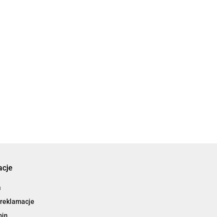
acje
a
 reklamacje
min