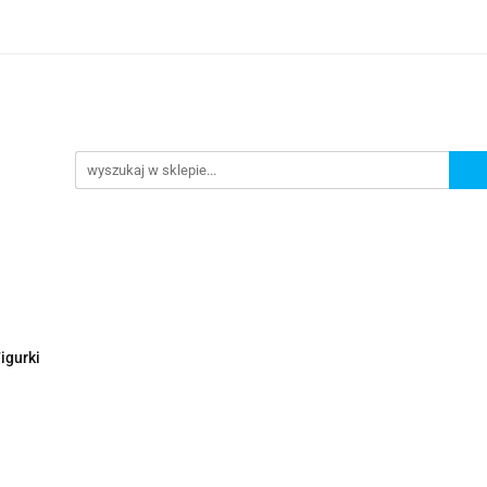
Nowości
Wyprzedaże
Polecamy
ci
Wyprzedaże
Polecamy
igurki