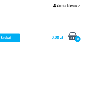
Strefa klienta
Zaloguj się
Zarejestruj się
Dodaj zgłoszenie
0,00 zł
0