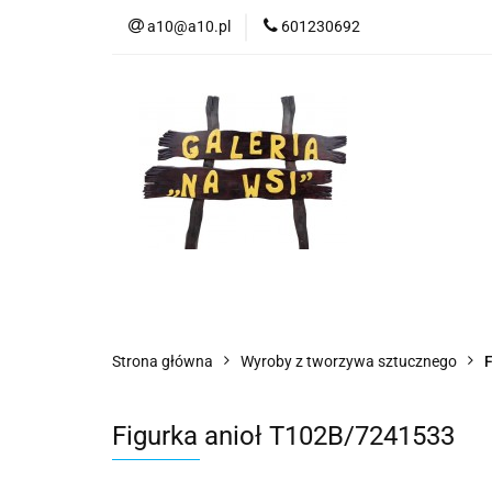
a10@a10.pl
601230692
Wszystkie kategorie
Nowoś
Strona główna
Wyroby z tworzywa sztucznego
F
Figurka anioł T102B/7241533