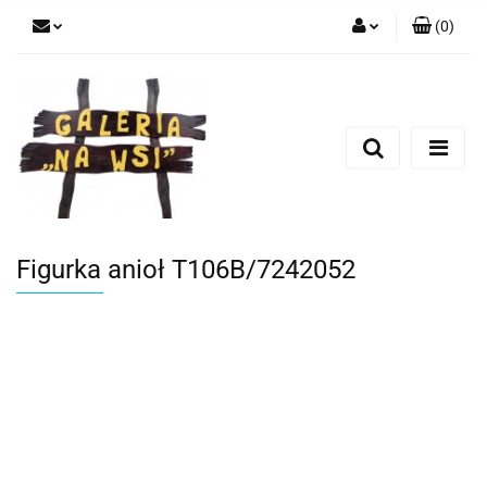
(
0
)
Zaloguj się
Zarejestruj się
Dodaj zgłoszenie
Figurka anioł T106B/7242052