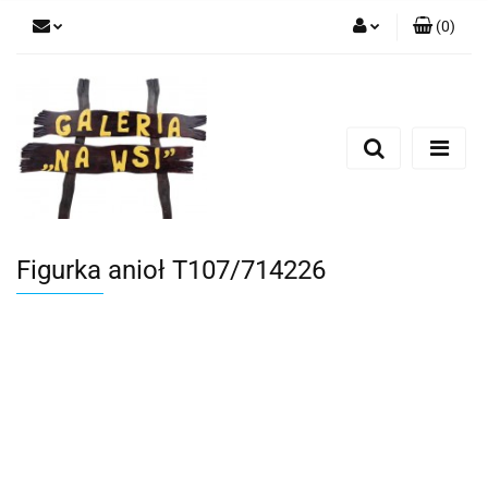
(
0
)
Zaloguj się
Zarejestruj się
Dodaj zgłoszenie
Figurka anioł T107/714226