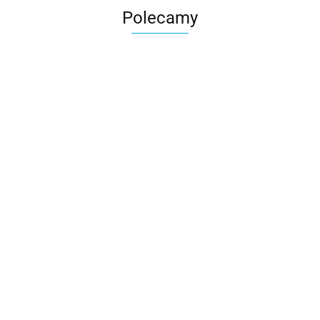
Polecamy
Skarbonka krowa w700b/4475
22.00