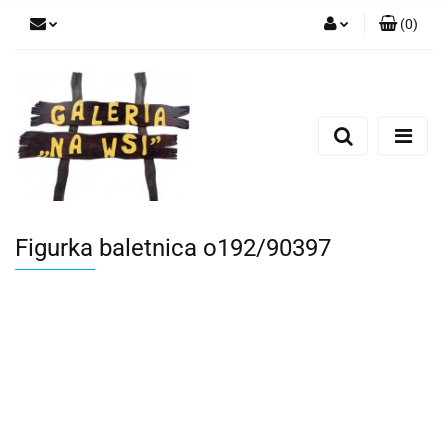
(
0
)
Zaloguj się
Zarejestruj się
Dodaj zgłoszenie
Figurka baletnica o192/90397