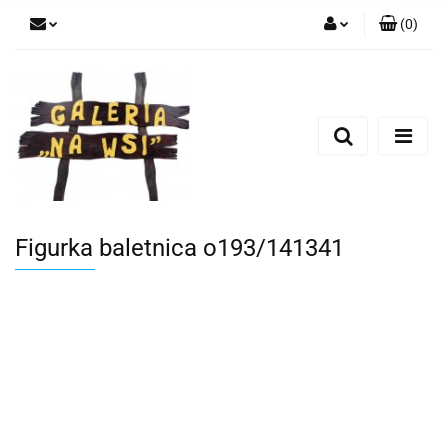
(
0
)
Zaloguj się
Zarejestruj się
Dodaj zgłoszenie
Figurka baletnica o193/141341