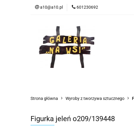
a10@a10.pl
601230692
Wszystkie kategorie
Nowoś
Strona główna
Wyroby z tworzywa sztucznego
F
Figurka jeleń o209/139448