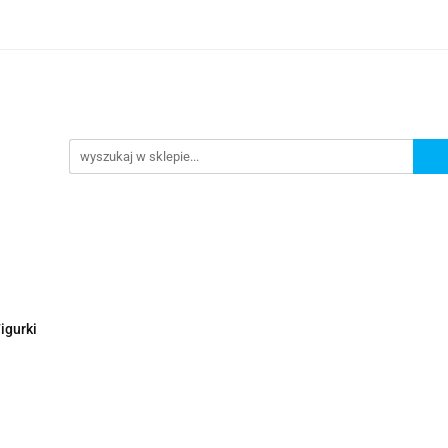
Nowości
Wyprzedaże
Polecamy
ci
Wyprzedaże
Polecamy
igurki