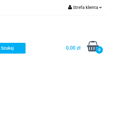
Strefa klienta
Zaloguj się
Zarejestruj się
Dodaj zgłoszenie
0,00 zł
0