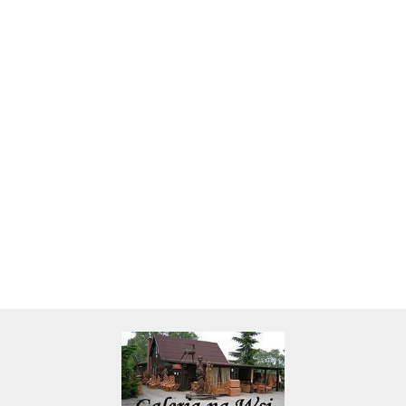
Skarbonka krowa w700b/4475
22.00