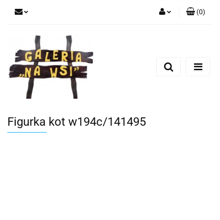
(
0
)
Zaloguj się
Zarejestruj się
Dodaj zgłoszenie
Figurka kot w194c/141495