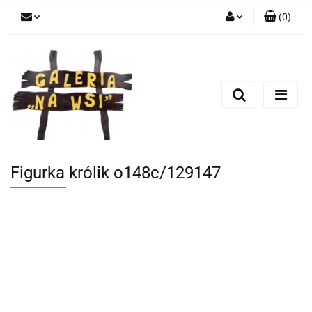
(
0
)
Zaloguj się
Zarejestruj się
Dodaj zgłoszenie
Figurka królik o148c/129147