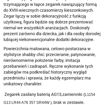
trzymającego w łapce zegarek nawiązujący formą
do XVIII-wiecznych czasomierzy kieszonkowych.
Zegar łączy w sobie dekoracyjność z funkcją
użytkową, figura będzie się dobrze prezentować
niemal we wszystkich aranżacjach. Doskonały
prezent zarówno dla dziecka, jak i dla osoby dorosłej
lubiącej niekonwencjonalne dodatki dekoracyjne.
Powierzchnia malowana, celowo postarzana w
stylistyce shabby chic: przecieranie, patynowanie,
nierównomierne położenie farby, imitacja
przebarwień i zadrapań. Ręczne wykonanie tych
zabiegów ma podkreślać historyczny wygląd
przedmiotu i sprawia, że każdy egzemplarz ma
unikatowy charakter.
Zegarek zasilany baterią AG13,
zamienniki (
L1154
brak w zestawie.
G13 LR44 A76 357 SR44W
),