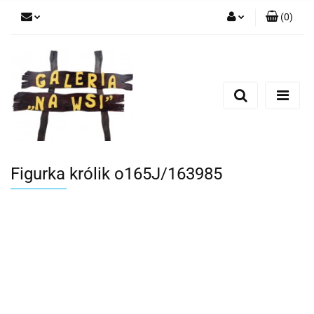
(
0
)
Zaloguj się
Zarejestruj się
Dodaj zgłoszenie
Figurka królik o165J/163985