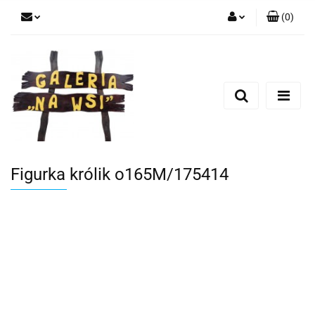
(
0
)
Zaloguj się
Zarejestruj się
Dodaj zgłoszenie
Figurka królik o165M/175414