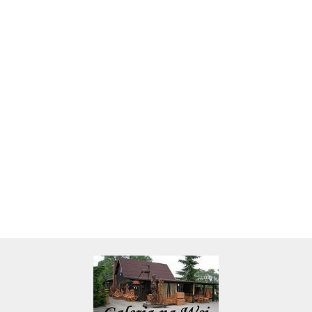
Skarbonka krowa w700b/4475
22.00