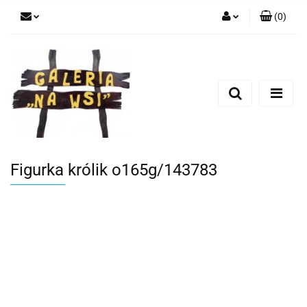
(
0
)
Zaloguj się
Zarejestruj się
Dodaj zgłoszenie
Figurka królik o165g/143783