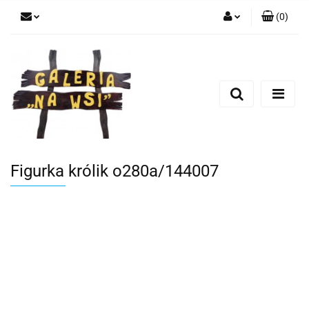
(
0
)
Zaloguj się
Zarejestruj się
Dodaj zgłoszenie
Figurka królik o280a/144007