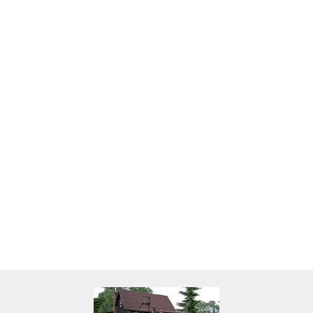
Skarbonka krowa w700b/4475
22.00