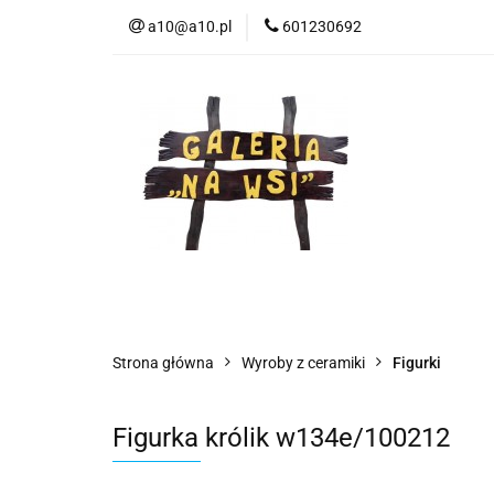
a10@a10.pl
601230692
Wszystkie kategorie
Nowoś
Strona główna
Wyroby z ceramiki
Figurki
Figurka królik w134e/100212