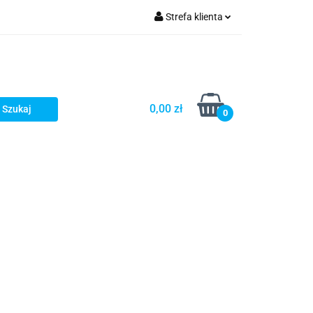
Strefa klienta
Zaloguj się
Zarejestruj się
Dodaj zgłoszenie
0,00 zł
0