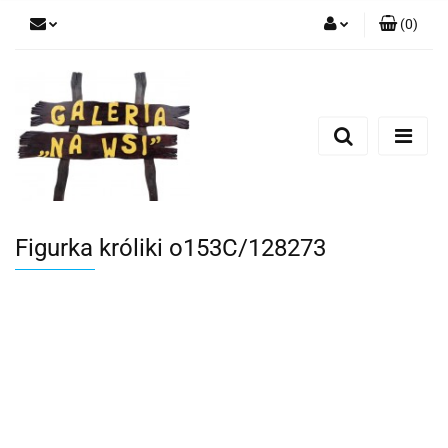
(
0
)
Zaloguj się
Zarejestruj się
Dodaj zgłoszenie
Figurka króliki o153C/128273