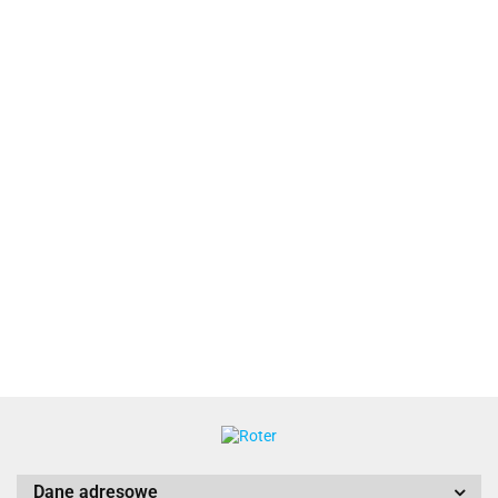
Skarbonka krowa w700b/4475
22.00
Dane adresowe