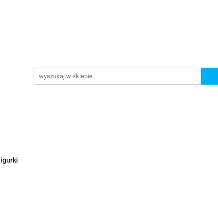
Nowości
Wyprzedaże
Polecamy
ci
Wyprzedaże
Polecamy
igurki