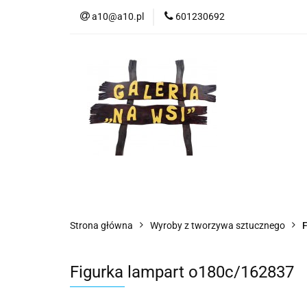
a10@a10.pl
601230692
Wszystkie kategorie
Nowoś
Strona główna
Wyroby z tworzywa sztucznego
F
Figurka lampart o180c/162837