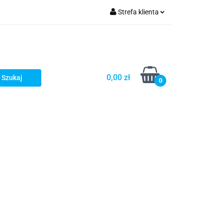
Strefa klienta
Zaloguj się
Zarejestruj się
Dodaj zgłoszenie
0,00 zł
0