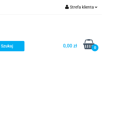
Strefa klienta
Zaloguj się
Zarejestruj się
Dodaj zgłoszenie
0,00 zł
0