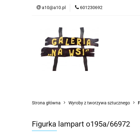
a10@a10.pl
601230692
Wszystkie kategorie
Nowoś
Strona główna
Wyroby z tworzywa sztucznego
F
Figurka lampart o195a/66972