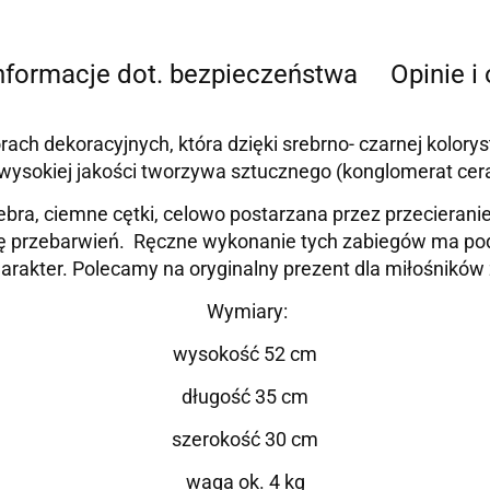
nformacje dot. bezpieczeństwa
Opinie i
rach dekoracyjnych, która dzięki srebrno- czarnej kolory
ysokiej jakości tworzywa sztucznego (konglomerat cera
ra, ciemne cętki, celowo postarzana przez przecieranie
ję przebarwień. Ręczne wykonanie tych zabiegów ma podkr
akter. Polecamy na oryginalny prezent dla miłośników z
Wymiary:
wysokość 52 cm
długość 35 cm
szerokość 30 cm
waga ok. 4 kg