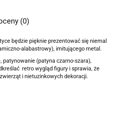
 oceny (0)
styce będzie pięknie prezentować się niemal
miczno-alabastrowy), imitującego metal.
, patynowanie (patyna czarno-szara),
eślać retro wygląd figury i sprawia, że
wierząt i nietuzinkowych dekoracji.