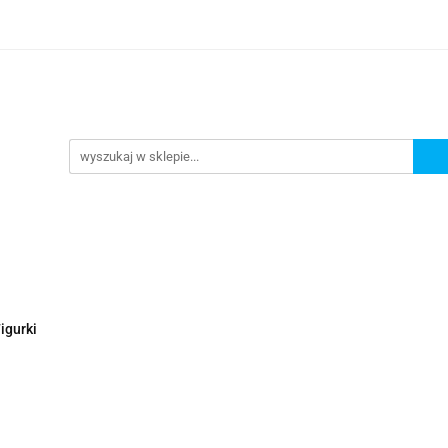
Nowości
Wyprzedaże
Polecamy
ci
Wyprzedaże
Polecamy
igurki