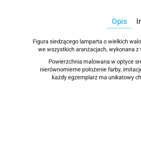
Opis
I
Figura siedzącego lamparta o wielkich walo
we wszystkich aranżacjach,
wykonana z w
Powierzchnia malowana w optyce sreb
nierównomierne położenie farby, imitac
każdy egzemplarz ma unikatowy char