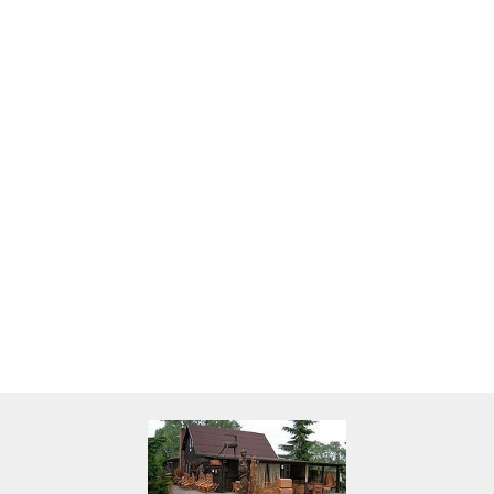
Skarbonka krowa w700b/4475
22.00