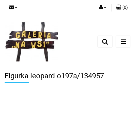
(
0
)
Zaloguj się
Zarejestruj się
Dodaj zgłoszenie
Figurka leopard o197a/134957