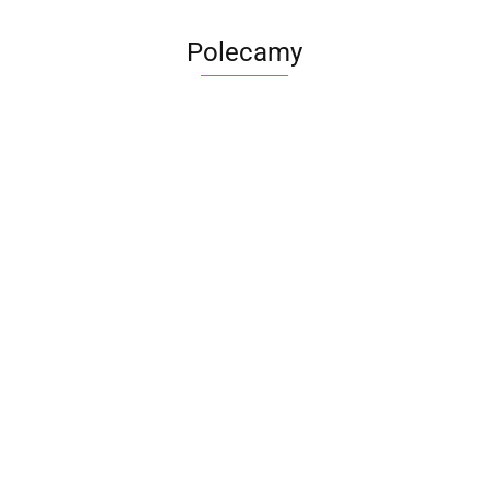
Polecamy
Skarbonka krowa w700b/4475