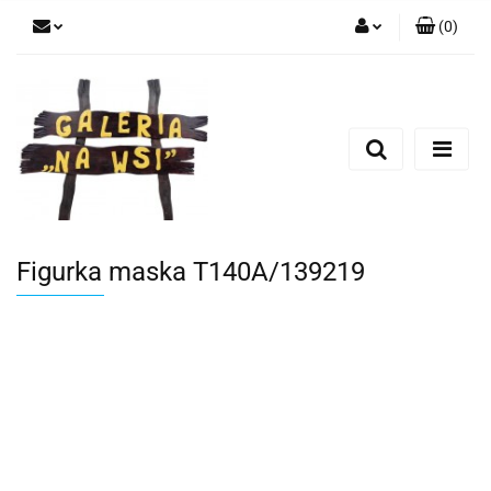
(
0
)
Zaloguj się
Zarejestruj się
Dodaj zgłoszenie
Figurka maska T140A/139219