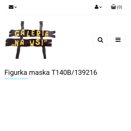
(
0
)
Zaloguj się
Zarejestruj się
Dodaj zgłoszenie
Figurka maska T140B/139216