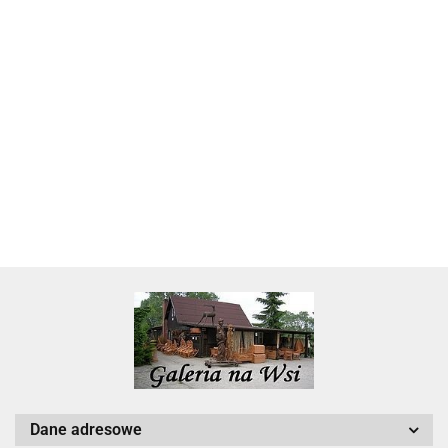
Skarbonka krowa w700b/4475
22.00
Dane adresowe