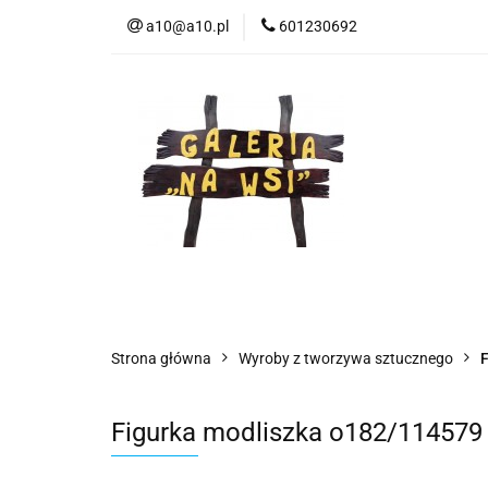
a10@a10.pl
601230692
Wszystkie kategorie
Nowoś
Strona główna
Wyroby z tworzywa sztucznego
F
Figurka modliszka o182/114579