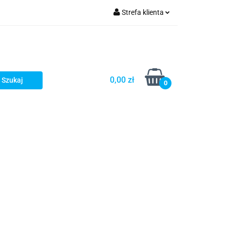
Strefa klienta
Zaloguj się
Zarejestruj się
Dodaj zgłoszenie
0,00 zł
0