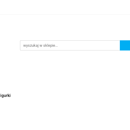
Nowości
Wyprzedaże
Polecamy
ci
Wyprzedaże
Polecamy
igurki